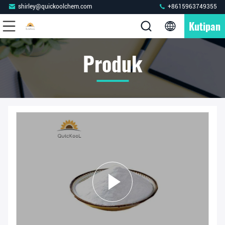
shirley@quickoolchem.com
+8615963749355
Kutipan
Produk