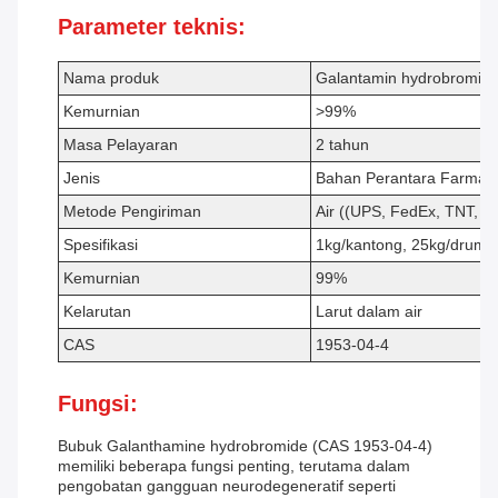
Parameter teknis:
Nama produk
Galantamin hydrobromid
Kemurnian
>99%
Masa Pelayaran
2 tahun
Jenis
Bahan Perantara Farmasi
Metode Pengiriman
Air ((UPS, FedEx, TNT, E
Spesifikasi
1kg/kantong, 25kg/drum
Kemurnian
99%
Kelarutan
Larut dalam air
CAS
1953-04-4
Fungsi:
Bubuk Galanthamine hydrobromide (CAS 1953-04-4)
memiliki beberapa fungsi penting, terutama dalam
pengobatan gangguan neurodegeneratif seperti