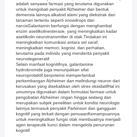
adalah senyawa farmasi yang terutama digunakan
untuk mengobati penyakit Alzheimer dan bentuk
demensia lainnya.alkaloid alami yang diekstrak dari
tanaman tertentu seperti snowdrops dan
narcisGalantamin berfungsi dengan menghambat
enzim asetilkolinesterase, yang meningkatkan kadar
asetilkolin neurotransmitter di otak.Tindakan ini
meningkatkan komunikasi antara sel saraf,
meningkatkan memori, kognisi, dan perhatian,
terutama pada individu yang menderita penyakit
neurodegeneratif.
Selain manfaat kognitifnya, galantamine
hydrobromide juga menunjukkan sifat
neuroprotektif,berpotensi memperlambat
perkembangan Alzheimer dan melindungi neuron dari
kerusakan yang disebabkan oleh stres oksidatifHal ini
umumnya digunakan dalam formulasi farmasi untuk
pengobatan Alzheimer ringan hingga sedang dan
merupakan subjek penelitian untuk kondisi neurologis
lainnya.termasuk penyakit Parkinson dan gangguan
kognitif yang terkait dengan penuaanKemampuannya
untuk meningkatkan fungsi otak membuatnya menjadi
agen terapeutik kunci dalam mengelola penurunan
kognitif.