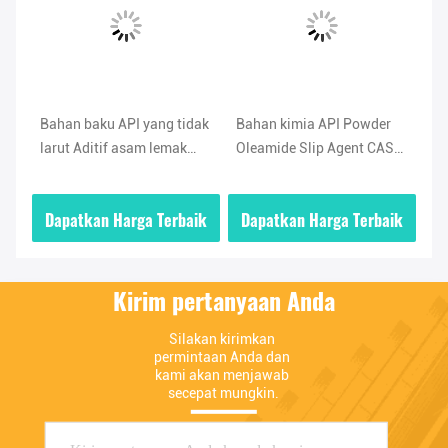
Bahan baku API yang tidak
Bahan kimia API Powder
Bu
larut Aditif asam lemak
Oleamide Slip Agent CAS
Ol
-5
amida Pelumas Oleamide
No 301-02-0 Kemurnian
ti
Powder
tinggi
Ol
ik
Dapatkan Harga Terbaik
Dapatkan Harga Terbaik
D
Kirim pertanyaan Anda
Silakan kirimkan 
permintaan Anda dan 
kami akan menjawab 
secepat mungkin.