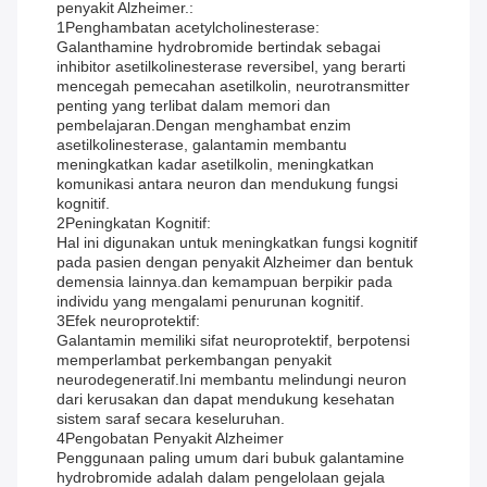
penyakit Alzheimer.:
1Penghambatan acetylcholinesterase:
Galanthamine hydrobromide bertindak sebagai
inhibitor asetilkolinesterase reversibel, yang berarti
mencegah pemecahan asetilkolin, neurotransmitter
penting yang terlibat dalam memori dan
pembelajaran.Dengan menghambat enzim
asetilkolinesterase, galantamin membantu
meningkatkan kadar asetilkolin, meningkatkan
komunikasi antara neuron dan mendukung fungsi
kognitif.
2Peningkatan Kognitif:
Hal ini digunakan untuk meningkatkan fungsi kognitif
pada pasien dengan penyakit Alzheimer dan bentuk
demensia lainnya.dan kemampuan berpikir pada
individu yang mengalami penurunan kognitif.
3Efek neuroprotektif:
Galantamin memiliki sifat neuroprotektif, berpotensi
memperlambat perkembangan penyakit
neurodegeneratif.Ini membantu melindungi neuron
dari kerusakan dan dapat mendukung kesehatan
sistem saraf secara keseluruhan.
4Pengobatan Penyakit Alzheimer
Penggunaan paling umum dari bubuk galantamine
hydrobromide adalah dalam pengelolaan gejala