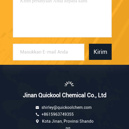
Kirim
Jinan Quickool Chemical Co., Ltd
shirley@quickoolchem.com
+8615963749355
Kota Jinan, Provinsi Shando
ng